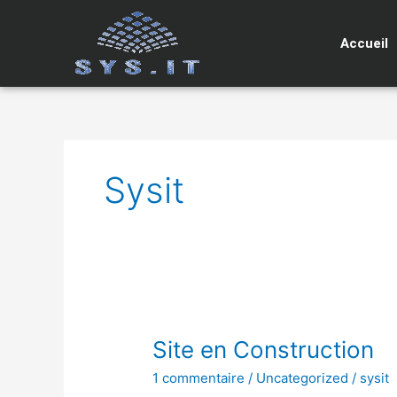
Aller
au
Accueil
contenu
Sysit
Site
Site en Construction
en
1 commentaire
/
Uncategorized
/
sysit
Construction